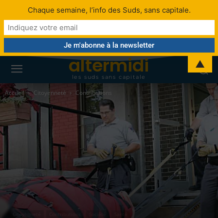
Chaque semaine, l’info des Suds, sans capitale.
altermidi
▲
les suds sans capitale
Accueil
Citoyenneté
Contributions
Citoyenneté
Contributions
Société
Santé