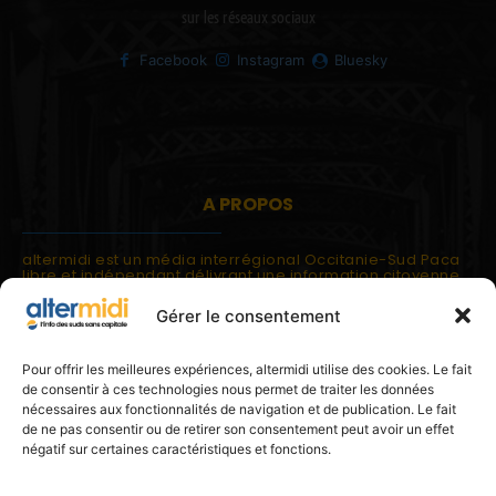
sur les réseaux sociaux
Facebook
Instagram
Bluesky
A PROPOS
altermidi est un média interrégional Occitanie-Sud Paca
libre et indépendant délivrant une information citoyenne
et participative.
Gérer le consentement
altermidi est ouvert sur les suds, la méditerranée,
l'europe.
altermidi aborde des thématiques globales évaluées à
Pour offrir les meilleures expériences, altermidi utilise des cookies. Le fait
partir des constats de terrain ou d'analyses à l'échelon
de consentir à ces technologies nous permet de traiter les données
local.
nécessaires aux fonctionnalités de navigation et de publication. Le fait
altermidi c'est l'information capitale, sans capitale.
de ne pas consentir ou de retirer son consentement peut avoir un effet
négatif sur certaines caractéristiques et fonctions.
Contactez nous:
contact@altermidi.org