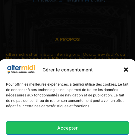
A PROPOS
altermidi est un média interrégional Occitanie-Sud Paca
libre et indépendant délivrant une information citoyenne
et participative.
Gérer le consentement
altermidi est ouvert sur les suds, la méditerranée,
l'europe.
altermidi aborde des thématiques globales évaluées à
Pour offrir les meilleures expériences, altermidi utilise des cookies. Le fait
partir des constats de terrain ou d'analyses à l'échelon
de consentir à ces technologies nous permet de traiter les données
local.
nécessaires aux fonctionnalités de navigation et de publication. Le fait
altermidi c'est l'information capitale, sans capitale.
de ne pas consentir ou de retirer son consentement peut avoir un effet
négatif sur certaines caractéristiques et fonctions.
Contactez nous:
contact@altermidi.org
Accepter