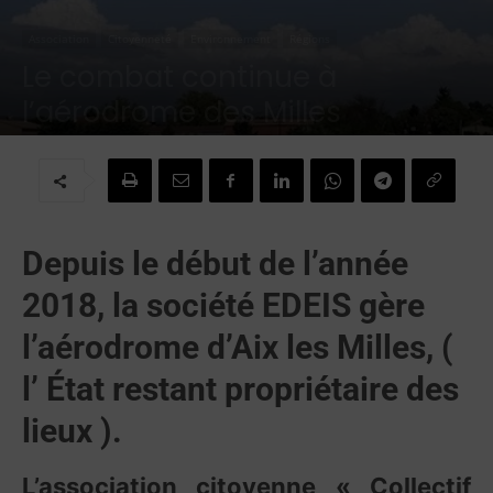
Association
Citoyenneté
Environnement
Régions
Le combat continue à
l’aérodrome des Milles
Par
H.B
-
14 octobre 2019
Depuis le début de l’année
2018, la société EDEIS gère
l’aérodrome d’Aix les Milles, (
l’ État restant propriétaire des
lieux ).
L’association citoyenne « Collectif