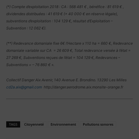
(*) Compte d’exploitation 2018 : CA : 568 481 € , bénéfice : 81 619 € ,
dividendes distribuées : 41 619 € (+ 40 000 € en réserve légale),
subventions d’exploitation : 104 129 €, résultat d’Exploitation –
Subvention : 12 062 €).
(**) Redevance domaniale fixe 6€ l’Hectare x 110 ha = 660 €, Redevance
domaniale variable sur CA = 26 609 €, Total redevance versée à l’état =
27 269 €, Subventions reçues de l’état = 104 129 €, Redevances –
Subventions = – 76 860 € ».
Collectif Danger Aix Avenir, 140 Avenue E. Brondino. 13290 Les Milles
cd2a.aix@gmail.com
http://danger.aerodrome.aix.monsite-orange.fr
TAGS
Citoyenneté
Environnement
Pollutions sonores