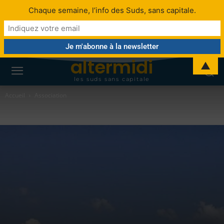
Chaque semaine, l’info des Suds, sans capitale.
altermidi
▲
les suds sans capitale
Accueil
Association