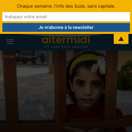
Chaque semaine, l’info des Suds, sans capitale.
altermidi
▲
les suds sans capitale
Accueil
Éducation