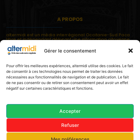
A PROPOS
altermidi est un média interrégional Occitanie-Sud Paca
libre et indépendant délivrant une information citoyenne
et participative.
Gérer le consentement
altermidi est ouvert sur les suds, la méditerranée,
l'europe.
altermidi aborde des thématiques globales évaluées à
Pour offrir les meilleures expériences, altermidi utilise des cookies. Le fait
partir des constats de terrain ou d'analyses à l'échelon
de consentir à ces technologies nous permet de traiter les données
local.
nécessaires aux fonctionnalités de navigation et de publication. Le fait
altermidi c'est l'information capitale, sans capitale.
de ne pas consentir ou de retirer son consentement peut avoir un effet
négatif sur certaines caractéristiques et fonctions.
Contactez nous:
contact@altermidi.org
Accepter
Refuser
© 2025 altermidi.org - Les amis d'altermidi
Mes préférences