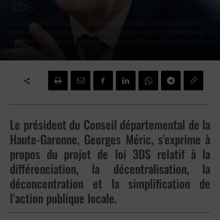
3DS
Le président du Conseil départemental de la Haute-Garonne, Georges
Méric, s'exprime à propos du projet de loi 3DS relatif à la différenciation, la
décentralisation, la déconcentration et la simplification de l'action publique
locale.
Par
Jean-Marie DINH
-
2 février 2022
Le président du Conseil départemental de la
Haute-Garonne, Georges Méric, s’exprime à
propos du projet de loi 3DS relatif à la
différenciation, la décentralisation, la
déconcentration et la simplification de
l’action publique locale.