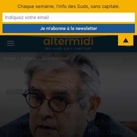
Chaque semaine, l’info des Suds, sans capitale.
altermidi
▲
les suds sans capitale
Accueil
Politique
Décentralisation
Politique
Débat parlementaire
Décentralisation
Décentralisation Haute-
Garonne :
Entretien avec Georges Méric à
propos de la proposition de loi