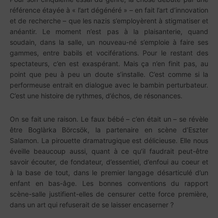
référence étayée à « l’art dégénéré » – en fait l’art d’innovation
et de recherche – que les nazis s’employèrent à stigmatiser et
anéantir. Le moment n’est pas à la plaisanterie, quand
soudain, dans la salle, un nouveau-né s’emploie à faire ses
gammes, entre babils et vociférations. Pour le restant des
spectateurs, c’en est exaspérant. Mais ça n’en finit pas, au
point que peu à peu un doute s’installe. C’est comme si la
performeuse entrait en dialogue avec le bambin perturbateur.
C’est une histoire de rythmes, d’échos, de résonances.
On se fait une raison. Le faux bébé – c’en était un – se révèle
être Boglàrka Börcsök, la partenaire en scène d’Eszter
Salamon. La pirouette dramatrugique est délicieuse. Elle nous
éveille beaucoup aussi, quant à ce qu’il faudrait peut-être
savoir écouter, de fondateur, d’essentiel, d’enfoui au coeur et
à la base de tout, dans le premier langage désarticulé d’un
enfant en bas-âge. Les bonnes conventions du rapport
scène-salle justifient-elles de censurer cette force première,
dans un art qui refuserait de se laisser encaserner ?