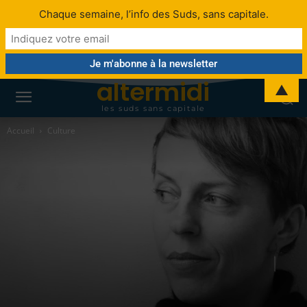
Chaque semaine, l’info des Suds, sans capitale.
altermidi
▲
les suds sans capitale
Accueil
Culture