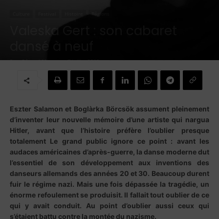
Culture
Festival
Histoire
Régions
Valeska Gert : son cabaret
dansé à neuf
Par
Gérard Mayen
-
7 juillet 2019
Eszter Salamon et Boglàrka Börcsök assument pleinement
d’inventer leur nouvelle mémoire d’une artiste qui nargua
Hitler, avant que l’histoire préfère l’oublier presque
totalement
Le grand public ignore ce point : avant les
audaces américaines d’après-guerre, la danse moderne dut
l’essentiel de son développement aux inventions des
danseurs allemands des années 20 et 30. Beaucoup durent
fuir le régime nazi. Mais une fois dépassée la tragédie, un
énorme refoulement se produisit. Il fallait tout oublier de ce
qui y avait conduit. Au point d’oublier aussi ceux qui
s’étaient battu contre la montée du nazisme.