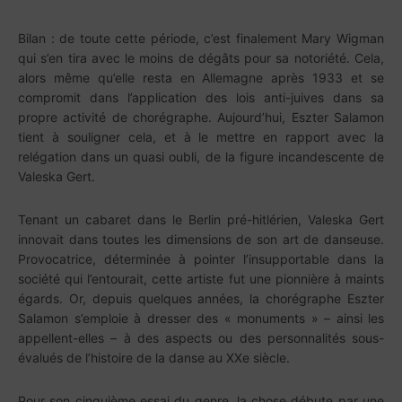
Bilan : de toute cette période, c’est finalement Mary Wigman
qui s’en tira avec le moins de dégâts pour sa notoriété. Cela,
alors même qu’elle resta en Allemagne après 1933 et se
compromit dans l’application des lois anti-juives dans sa
propre activité de chorégraphe. Aujourd’hui, Eszter Salamon
tient à souligner cela, et à le mettre en rapport avec la
relégation dans un quasi oubli, de la figure incandescente de
Valeska Gert.
Tenant un cabaret dans le Berlin pré-hitlérien, Valeska Gert
innovait dans toutes les dimensions de son art de danseuse.
Provocatrice, déterminée à pointer l’insupportable dans la
société qui l’entourait, cette artiste fut une pionnière à maints
égards. Or, depuis quelques années, la chorégraphe Eszter
Salamon s’emploie à dresser des « monuments » – ainsi les
appellent-elles – à des aspects ou des personnalités sous-
évalués de l’histoire de la danse au XXe siècle.
Pour son cinquième essai du genre, la chose débute par une