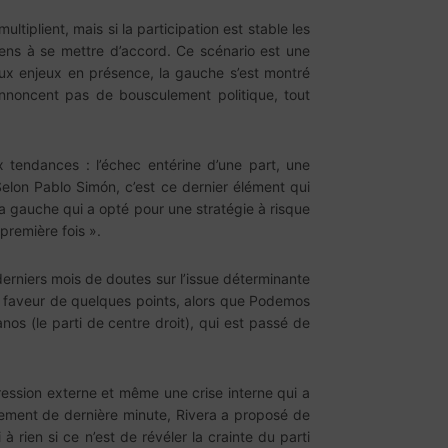
ultiplient, mais si la participation est stable les
ticiens à se mettre d’accord. Ce scénario est une
aux enjeux en présence, la gauche s’est montré
annoncent pas de bousculement politique, tout
 tendances : l’échec entérine d’une part, une
 Selon Pablo Simón, c’est ce dernier élément qui
 la gauche qui a opté pour une stratégie à risque
première fois ».
derniers mois de doutes sur l’issue déterminante
ur faveur de quelques points, alors que Podemos
os (le parti de centre droit), qui est passé de
ression externe et même une crise interne qui a
ouvement de dernière minute, Rivera a proposé de
 rien si ce n’est de révéler la crainte du parti