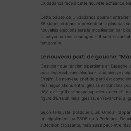
Ciudadanos face à cette nouvelle échéance éle
Cette baisse de Ciudadanos pourrait entraîner 
66 sièges obtenus représentent le plus bas sco
nouvelles élections sera la mobilisation par blo
la moyenne des sondages – il sera essentiel 
temporaire.
Le nouveau parti de gauche: “Más
C’est clair que l’ancien bipartisme en Espagne, 
pour les prochaines élections, aux cinq princi
Errejón. Le nouveau chef de parti est conscient
des négociations entre Iglesias et Sánchez pou
déjà clair qu’il est beaucoup mieux accueilli
figure d’Errejón mais Iglesias, en revanche, a 
Selon l’analyste politique Lluis Orriols, l’ap
principalement au PSOE ou à Podemos. Deuxièmem
indécision croissante, mais aussi peut-être réact