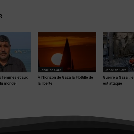
R
Bande de Gaza
Bande de Gaza
x femmes et aux
À l’horizon de Gaza la Flottille de
Guerre à Gaza : le
du monde !
la liberté
est attaqué