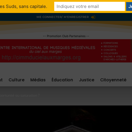
es Suds, sans capitale.
ME CONNECTER/ M'ENREGISTRER
-- Promotion Club Partenaires --
nt
Culture
Médias
Éducation
Justice
Citoyenneté
ortunité ou saturation ?