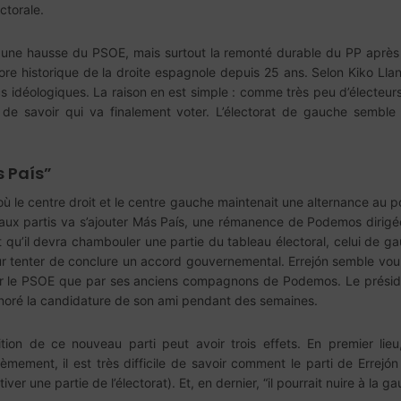
ctorale.
une hausse du PSOE, mais surtout la remonté durable du PP après l’
re historique de la droite espagnole depuis 25 ans. Selon Kiko Lla
cs idéologiques. La raison en est simple : comme très peu d’électeurs
de savoir qui va finalement voter. L’électorat de gauche semble pl
 País”
où le centre droit et le centre gauche maintenait une alternance au pou
paux partis va s’ajouter Más País, une rémanence de Podemos dirigée
 qu’il devra chambouler une partie du tableau électoral, celui de g
r tenter de conclure un accord gouvernemental. Errejón semble voulo
 par le PSOE que par ses anciens compagnons de Podemos. Le présid
ignoré la candidature de son ami pendant des semaines.
parition de ce nouveau parti peut avoir trois effets. En premier li
ent, il est très difficile de savoir comment le parti de Errejón va
iver une partie de l’électorat). Et, en dernier, “il pourrait nuire à la 