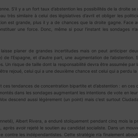
ne. S’il y a un fort taux d’abstention les possibilités de la droite se m
u très similaire à celui des législatives d’avril et obliger les poli
ntion est grande, plus il y a de chances que la droite gagne. Face 
nstituer une force. Donc, même si pour l’instant les sondages n’
 laisse planer de grandes incertitudes mais on peut anticiper deux
e) de l’Espagne, et d’autre part, une augmentation de l’abstention.
êtes. Un risque de taille dont la responsabilité devra être assumée par
 être rejoué, celui qui a une deuxième chance est celui qui a perdu la 
 ces tendances de concentration bipartite et d’abstention : en ces 
remontés dans les sondages augmentant les intentions de vote en le
 Vox descend aussi légèrement (un point) mais c’est surtout Ciudadan
nneté), Albert Rivera, a enduré stoïquement pendant cinq mois la p
stes, après avoir rejeté le soutien au candidat socialiste. Dans un m
e contre les indépendantistes. Cette stratégie n’a finalement abouti à