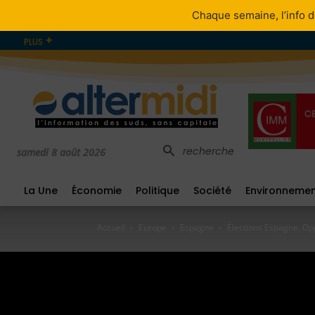
Chaque semaine, l’info d
PLUS
recherche
samedi 8 août 2026
La Une
Économie
Politique
Société
Environneme
Accueil
Europe
Espagne
Élections Espagne. Opp