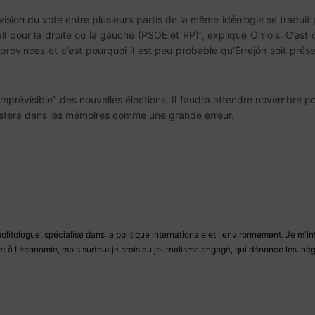
ivision du vote entre plusieurs partis de la même idéologie se tradui
ll pour la droite ou la gauche (PSOE et PP)”, explique Orriols. C’est c
s provinces et c’est pourquoi il est peu probable qu’Errejón soit prés
“imprévisible” des nouvelles élections. Il faudra attendre novembre po
stera dans les mémoires comme une grande erreur.
politologue, spécialisé dans la politique internationale et l'environnement. Je m'i
t à l'économie, mais surtout je crois au journalisme engagé, qui dénonce les inég