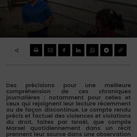
Solidarité
Témoignages de Gazaouis:
Au jour le jour dans l’enfer de
Gaza (mise à jour le 20 février)
Par
Brigitte Challande
-
15 février 2024
Des précisions pour une meilleure
compréhension de ces chroniques
journalières : notamment pour celles et
ceux qui rejoignent leur lecture récemment
ou de façon discontinue. Le compte rendu
précis et factuel des violences et violations
du droit, faites par Israël, que compile
Marsel quotidiennement dans un récit
prennent leur source dans une observation