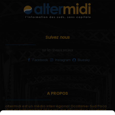
Suivez nous
sur les réseaux sociaux
Facebook
Instagram
Bluesky
A PROPOS
altermidi est un média interrégional Occitanie-Sud Paca
libre et indépendant délivrant une information citoyenne
et participative.