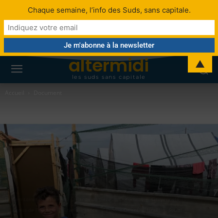
Chaque semaine, l’info des Suds, sans capitale.
altermidi
▲
les suds sans capitale
Accueil
Document
Territoires palestiniens
Bande de Gaza
Document
Citoyenneté
Droits de l'Homme
État d'urgence
Proche-Orient
Israël
Social