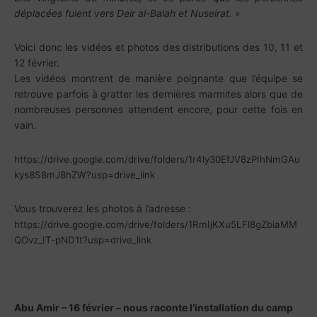
déplacées fuient vers Deir al-Balah et Nuseirat.
»
Voici donc les vidéos et photos des distributions des 10, 11 et
12 février.
Les vidéos montrent de manière poignante que l’équipe se
retrouve parfois à gratter les dernières marmites alors que de
nombreuses personnes attendent encore, pour cette fois en
vain.
https://drive.google.com/drive/folders/1r4ly30EfJV8zPIhNmGAu
kys8S8mJ8hZW?usp=drive_link
Vous trouverez les photos à l’adresse :
https://drive.google.com/drive/folders/1RmIjKXu5LFl8gZbiaMM
QOvz_IT-pND1t?usp=drive_link
Abu Amir – 16 février – nous raconte l’installation du camp