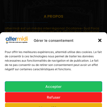
A PROPOS
altermidi est un média interrégional Occitanie-Sud Paca
libre et indépendant délivrant une information citoyenne
et participative.
Gérer le consentement
altermidi est ouvert sur les suds, la méditerranée,
l'europe.
altermidi aborde des thématiques globales évaluées à
Pour offrir les meilleures expériences, altermidi utilise des cookies. Le fait
partir des constats de terrain ou d'analyses à l'échelon
de consentir à ces technologies nous permet de traiter les données
local.
nécessaires aux fonctionnalités de navigation et de publication. Le fait
altermidi c'est l'information capitale, sans capitale.
de ne pas consentir ou de retirer son consentement peut avoir un effet
négatif sur certaines caractéristiques et fonctions.
Contactez nous:
contact@altermidi.org
Accepter
Refuser
© 2025 altermidi.org - Les amis d'altermidi