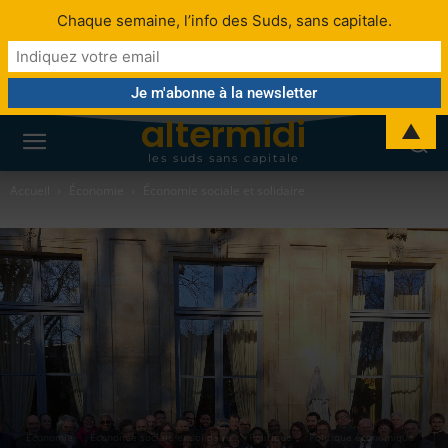
Chaque semaine, l’info des Suds, sans capitale.
altermidi
▲
les suds sans capitale
Accueil
Économie
Économie sociale et solidaire
Économie
Économie sociale et solidaire
Politique
Politique économique