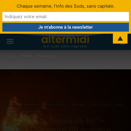
Chaque semaine, l’info des Suds, sans capitale.
altermidi
▲
les suds sans capitale
Accueil
Médias
Reportage
Territoires palestiniens
Bande de Gaza
Document
Proche-Orient
Israël
Médias
Reportage
Opération "Glaive de fer" -
Carnet de route 08 octobre :