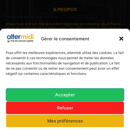
A PROPOS
altermidi est un média interrégional Occitanie-Sud Paca
libre et indépendant délivrant une information citoyenne
et participative.
Gérer le consentement
altermidi est ouvert sur les suds, la méditerranée,
l'europe.
altermidi aborde des thématiques globales évaluées à
Pour offrir les meilleures expériences, altermidi utilise des cookies. Le fait
partir des constats de terrain ou d'analyses à l'échelon
de consentir à ces technologies nous permet de traiter les données
local.
nécessaires aux fonctionnalités de navigation et de publication. Le fait
altermidi c'est l'information capitale, sans capitale.
de ne pas consentir ou de retirer son consentement peut avoir un effet
négatif sur certaines caractéristiques et fonctions.
Contactez nous:
contact@altermidi.org
Accepter
Refuser
© 2025 altermidi.org - Les amis d'altermidi
Mes préférences
Conditions générales
Politique de cookies (UE)
Avertissement