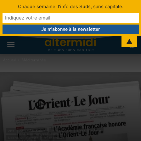
Chaque semaine, l’info des Suds, sans capitale.
altermidi
▲
les suds sans capitale
Accueil
Méditerranée
Arts
Arts médiatiques
Proche-Orient
Liban
Médias
Liberté de la presse
Méditerranée