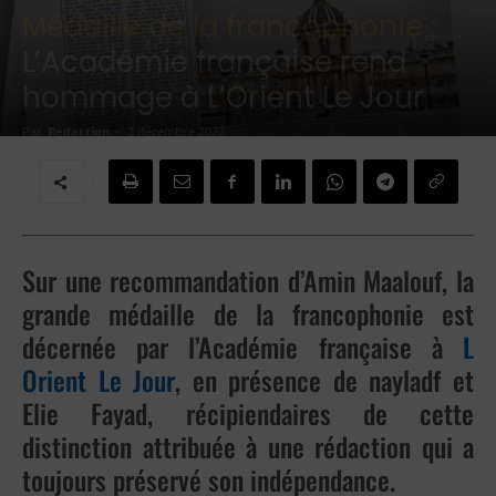
Médaille de la francophonie :
L’Académie française rend
hommage à L’Orient Le Jour
Par
Redaction
-
2 décembre 2022
Sur une recommandation d’Amin Maalouf, la
grande médaille de la francophonie est
décernée par l’Académie française à
L
Orient Le Jour
, en présence de
nayladf
et
Elie Fayad, récipiendaires de cette
distinction attribuée à une rédaction qui a
toujours préservé son indépendance.