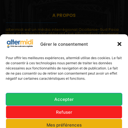
A PROPOS
altermidi est un média interrégional Occitanie-Sud Paca
libre et indépendant délivrant une information citoyenne
et participative.
Gérer le consentement
altermidi est ouvert sur les suds, la méditerranée,
l'europe.
altermidi aborde des thématiques globales évaluées à
Pour offrir les meilleures expériences, altermidi utilise des cookies. Le fait
partir des constats de terrain ou d'analyses à l'échelon
de consentir à ces technologies nous permet de traiter les données
local.
nécessaires aux fonctionnalités de navigation et de publication. Le fait
altermidi c'est l'information capitale, sans capitale.
de ne pas consentir ou de retirer son consentement peut avoir un effet
négatif sur certaines caractéristiques et fonctions.
Contactez nous:
contact@altermidi.org
Accepter
Refuser
© 2025 altermidi.org - Les amis d'altermidi
Mes préférences