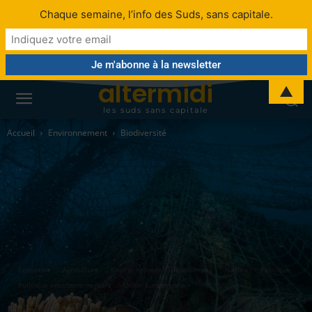
Chaque semaine, l’info des Suds, sans capitale.
altermidi
▲
les suds sans capitale
Accueil
Environnement
Biodiversité
Économie
Agriculture
Environnement
Biodiversité
Nature
Politique
Politique environnementale
Union Européenne
UE :