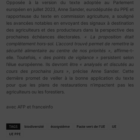
Opposée à la version du texte adoptée au Parlement
européen en juillet 2023, Anne Sander, eurodéputée du PPE et
rapporteuse du texte en commission agriculture, a souligné
les avancées notables en envoyant des signaux à destination
des agriculteurs et des producteurs dans la perspective des
prochaines échéances électorales.
« La proposition était
complètement hors-sol. L’accord trouvé permet de remettre la
sécurité alimentaire au centre de nos priorités »,
affirme-t-
elle. Toutefois,
« des points de vigilance »
persistent selon
l’élue européenne. Ils devront être
« analysés et discutés au
cours des prochains jours »
, précise Anne Sander. Cette
dernière promet de veiller à la bonne application du texte
pour que les plans de restaurations n’impactent pas les
agriculteurs ou les forestiers.
avec AFP et franceinfo
TAGS
biodiversité
écosystème
Pacte vert de l'UE
UE
UE PPE