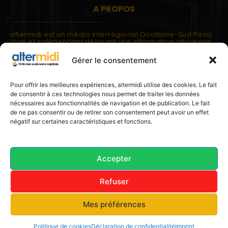
A PROPOS
altermidi est un média interrégional Occitanie-Sud Paca
libre et indépendant délivrant une information citoyenne
et participative.
Gérer le consentement
altermidi est ouvert sur les suds, la méditerranée,
l'europe.
altermidi aborde des thématiques globales évaluées à
Pour offrir les meilleures expériences, altermidi utilise des cookies. Le fait
partir des constats de terrain ou d'analyses à l'échelon
de consentir à ces technologies nous permet de traiter les données
local.
nécessaires aux fonctionnalités de navigation et de publication. Le fait
altermidi c'est l'information capitale, sans capitale.
de ne pas consentir ou de retirer son consentement peut avoir un effet
négatif sur certaines caractéristiques et fonctions.
Contactez nous:
contact@altermidi.org
Accepter
Refuser
© 2025 altermidi.org - Les amis d'altermidi
Mes préférences
Conditions générales
Politique de cookies (UE)
Avertissement
Déclaration de confidentialité (UE)
Imprint
Politique de cookies
Déclaration de confidentialité
Imprint