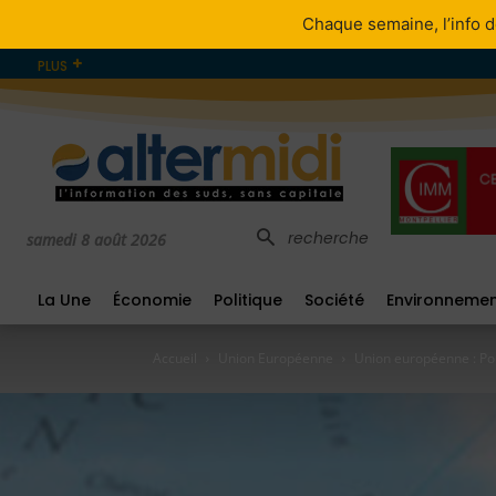
Chaque semaine, l’info d
PLUS
recherche
samedi 8 août 2026
La Une
Économie
Politique
Société
Environneme
Accueil
Union Européenne
Union européenne : Pour 