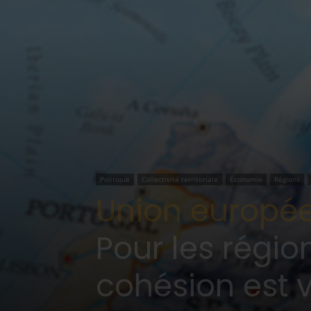
Politique
Collectivité territoriale
Économie
Régions
Union europée
Pour les région
cohésion est v