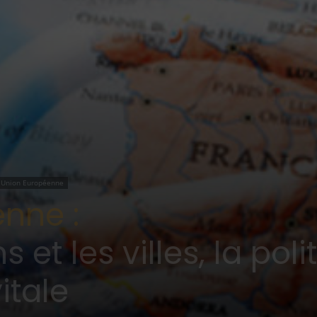
Union Européenne
nne :
s et les villes, la pol
itale