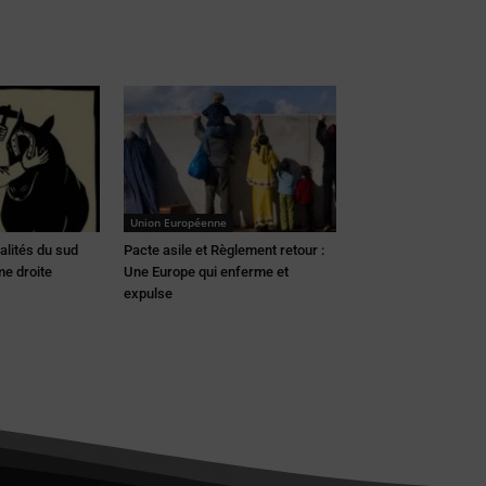
Union Européenne
lités du sud
Pacte asile et Règlement retour :
me droite
Une Europe qui enferme et
expulse