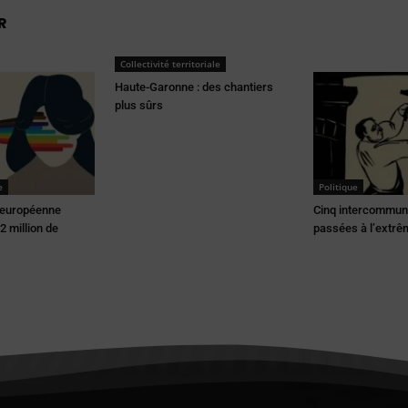
R
Collectivité territoriale
Haute-Garonne : des chantiers
plus sûrs
e
Politique
 européenne
Cinq intercommuna
2 million de
passées à l’extrê