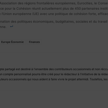
’Association des régions frontalières européennes, Eurocities, le Con
nce pour la Cohésion réunit actuellement plus de 450 partenaires instit
e l’Union européenne (UE) avec une politique de cohésion forte, efficace
ion des politiques économiques, budgétaires, sociales et du travail au 
enne.
Europe Économie
Finances
e partagé est destiné à l'ensemble des contributeurs occasionnels et non réccur
un compte personnalisé pourra être créé pour le rédacteur à l'initiative de la ré
teurs occasionnels qui nous aident à faire vivre le projet altermidi. Toutefois, le