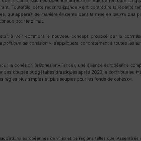
rt que la Commission européenne adresse en vue de renforcer la gou
urant. Toutefois, cette reconnaissance vient contredire la récente te
s, qui apparaît de manière évidente dans la mise en œuvre des plan
ionaux pour le climat.
restait à voir comment le nouveau concept proposé par la commiss
la politique de cohésion
», s’appliquera concrètement à toutes les aut
e pour la cohésion (#CohesionAlliance), une alliance européenne co
iter des coupes budgétaires drastiques après 2020, a contribué au ma
es règles plus simples et plus souples pour les fonds de cohésion.
ssociations européennes de villes et de régions telles que l’Assemblée