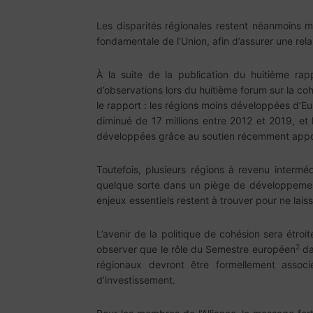
Les disparités régionales restent néanmoins ma
fondamentale de l’Union, afin d’assurer une rel
À la suite de la publication du huitième rapp
d’observations lors du huitième forum sur la coh
le rapport : les régions moins développées d’Eu
diminué de 17 millions entre 2012 et 2019, e
développées grâce au soutien récemment apporté
Toutefois, plusieurs régions à revenu interm
quelque sorte dans un piège de développemen
enjeux essentiels restent à trouver pour ne lais
L’avenir de la politique de cohésion sera étro
2
observer que le rôle du Semestre européen
da
régionaux devront être formellement asso
d’investissement.