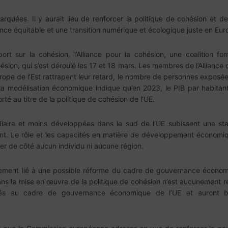
rquées. Il y aurait lieu de renforcer la politique de cohésion et d
ance équitable et une transition numérique et écologique juste en Eur
ort sur la cohésion, l’Alliance pour la cohésion, une coalition fo
ésion, qui s’est déroulé les 17 et 18 mars. Les membres de l’Alliance o
rope de l’Est rattrapent leur retard, le nombre de personnes exposée
t la modélisation économique indique qu’en 2023, le PIB par habita
 au titre de la politique de cohésion de l’UE.
édiaire et moins développées dans le sud de l’UE subissent une sta
t. Le rôle et les capacités en matière de développement économi
ser de côté aucun individu ni aucune région.
itement lié à une possible réforme du cadre de gouvernance économiqu
ns la mise en œuvre de la politique de cohésion n’est aucunement rec
ciés au cadre de gouvernance économique de l’UE et auront be