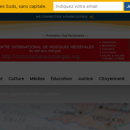
es Suds, sans capitale.
ME CONNECTER/ M'ENREGISTRER
-- Promotion Club Partenaires --
nt
Culture
Médias
Éducation
Justice
Citoyenneté
les régions et les villes, la politique...