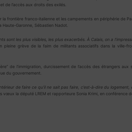
et de l’accès aux droits des exilés.
 la frontière franco-italienne et les campements en périphérie de Pa
 la Haute-Garonne, Sébastien Nadot.
ts sont les plus visibles, les plus exacerbés. À Calais, on a l’impres
 en pleine grève de la faim de militants associatifs dans la ville
licière” de l’immigration, durcissement de l’accès des étrangers a
tique du gouvernement.
rieur de faire ce qu’il ne sait pas faire, c’est-à-dire du logement, de
es vœux la député LREM et rapporteure Sonia Krimi, en conférence d