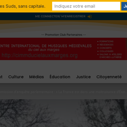
es Suds, sans capitale.
ME CONNECTER/ M'ENREGISTRER
-- Promotion Club Partenaires --
nt
Culture
Médias
Éducation
Justice
Citoyenneté
ission d'enquête parlementaire : « La France est dans une maltraitance d’État..