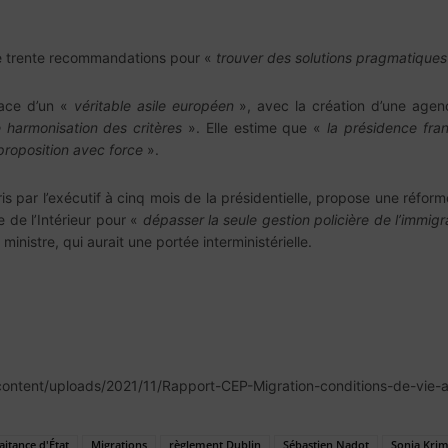
e trente recommandations pour «
trouver des solutions pragmatique
lace d’un «
véritable asile européen
», avec la création d’une agenc
 harmonisation des critères
». Elle estime que «
la présidence fra
proposition avec force
».
 par l’exécutif à cinq mois de la présidentielle, propose une réforme
e de l’Intérieur pour «
dépasser la seule gestion policière de l’immigr
inistre, qui aurait une portée interministérielle.
content/uploads/2021/11/Rapport-CEP-Migration-conditions-de-vie-ac
aitance d'État
Migrations
règlement Dublin
Sébastien Nadot
Sonia Krim