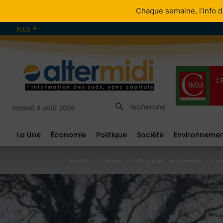
Chaque semaine, l’info d
PLUS
recherche
samedi 8 août 2026
La Une
Économie
Politique
Société
Environneme
Accueil
Politique
Politique de l'immigration
Comm