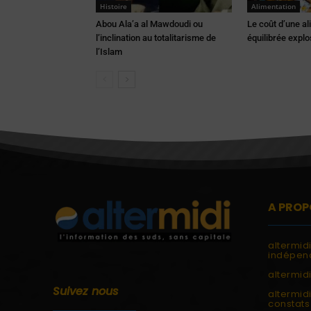
Histoire
Alimentation
Abou Ala’a al Mawdoudi ou
Le coût d’une al
l’inclination au totalitarisme de
équilibrée expl
l’Islam
A PROP
altermid
indépend
altermidi
Suivez nous
altermid
constats 