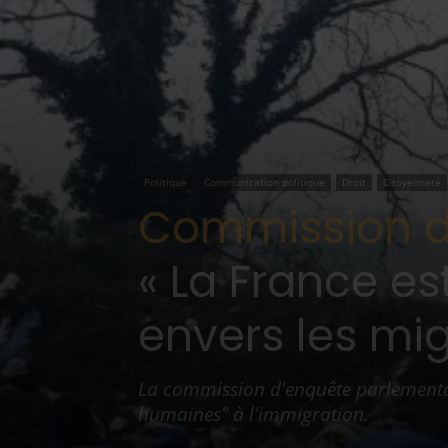
Politique
Communication politique
Droit
Citoyenneté
Commission d'
« La France es
envers les mi
La commission d'enquête parlementa
humaines" à l'immigration.