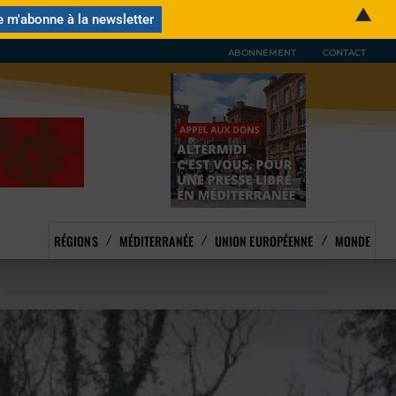
▲
ABONNEMENT
CONTACT
RÉGIONS
MÉDITERRANÉE
UNION EUROPÉENNE
MONDE
.