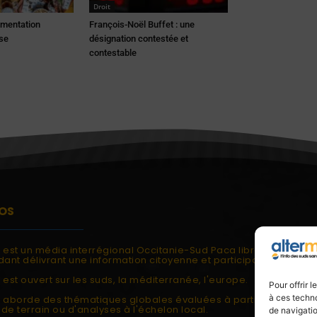
Droit
imentation
François-Noël Buffet : une
ose
désignation contestée et
contestable
OS
i est un média interrégional Occitanie-Sud Paca libre et
ant délivrant une information citoyenne et participative.
 est ouvert sur les suds, la méditerranée, l'europe.
Pour offrir 
à ces techno
i aborde des thématiques globales évaluées à partir des
de terrain ou d'analyses à l'échelon local.
de navigatio