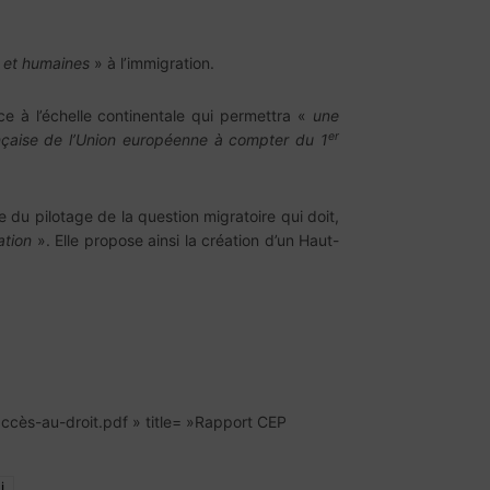
s et humaines
» à l’immigration.
e à l’échelle continentale qui permettra «
une
er
nçaise de l’Union européenne à compter du 1
 du pilotage de la question migratoire qui doit,
ation
». Elle propose ainsi la création d’un Haut-
cès-au-droit.pdf » title= »Rapport CEP
i