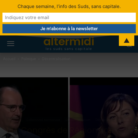
Chaque semaine, l’info des Suds, sans capitale.
altermidi
▲
les suds sans capitale
Accueil
Politique
Décentralisation
Politique
Collectivité territoriale
Décentralisation
Démocratie
Régions
14e Congrès de Régions de