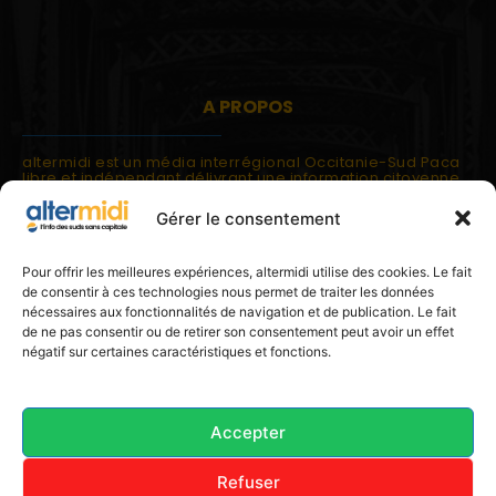
A PROPOS
altermidi est un média interrégional Occitanie-Sud Paca
libre et indépendant délivrant une information citoyenne
et participative.
Gérer le consentement
altermidi est ouvert sur les suds, la méditerranée,
l'europe.
altermidi aborde des thématiques globales évaluées à
Pour offrir les meilleures expériences, altermidi utilise des cookies. Le fait
partir des constats de terrain ou d'analyses à l'échelon
de consentir à ces technologies nous permet de traiter les données
local.
nécessaires aux fonctionnalités de navigation et de publication. Le fait
altermidi c'est l'information capitale, sans capitale.
de ne pas consentir ou de retirer son consentement peut avoir un effet
négatif sur certaines caractéristiques et fonctions.
Contactez nous:
contact@altermidi.org
Accepter
Refuser