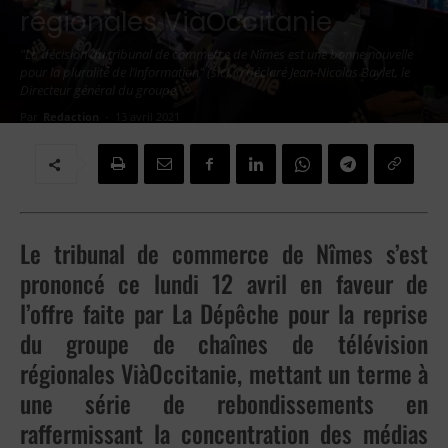
régionales ViàOccitanie
"La décision du tribunal de commerce de Nîmes est une bonne nouvelle
pour la pluralité de l’information" (sic), a déclaré Jean-Nicolas Baylet, le
Directeur général du groupe.
Par
Redaction
-
13 avril 2021
Le tribunal de commerce de Nîmes s’est
prononcé ce lundi 12 avril en faveur de
l’offre faite par La Dépêche pour la reprise
du groupe de chaînes de télévision
régionales ViàOccitanie, mettant un terme à
une série de rebondissements en
raffermissant la concentration des médias