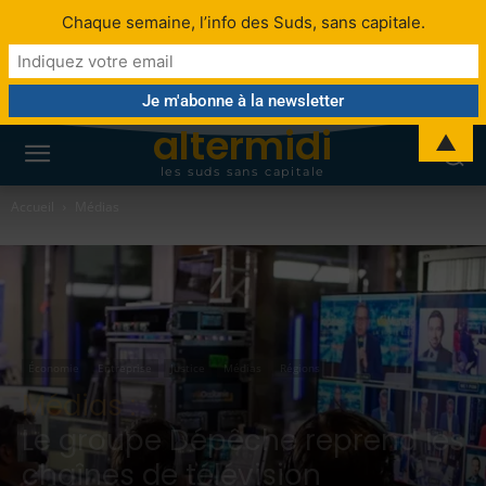
Chaque semaine, l’info des Suds, sans capitale.
altermidi
▲
les suds sans capitale
Accueil
Médias
Économie
Entreprise
Justice
Médias
Régions
Médias :
Le groupe Dépêche reprend les
chaînes de télévision