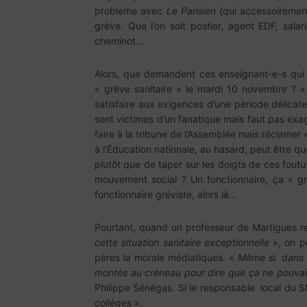
problème avec
Le Parisien
(qui accessoirement
grève. Que l’on soit postier, agent EDF, salar
cheminot…
Alors, que demandent ces enseignant-e-s qui
« grève sanitaire » le mardi 10 novembre ? « 
satisfaire aux exigences d’une période délicate
sont victimes d’un fanatique mais faut pas exag
faire à la tribune de l’Assemblée mais réclamer 
à l’Éducation nationale, au hasard, peut être que
plutôt que de taper sur les doigts de ces fou
mouvement social ? Un fonctionnaire, ça « 
fonctionnaire gréviste, alors là…
Pourtant, quand un professeur de Martigues r
cette situation sanitaire exceptionnelle »
, on p
pères la morale médiatiques. «
Même si dans l
montés au créneau pour dire que ça ne pouvait
Philippe Sénégas. Si le responsable local du
collèges ».