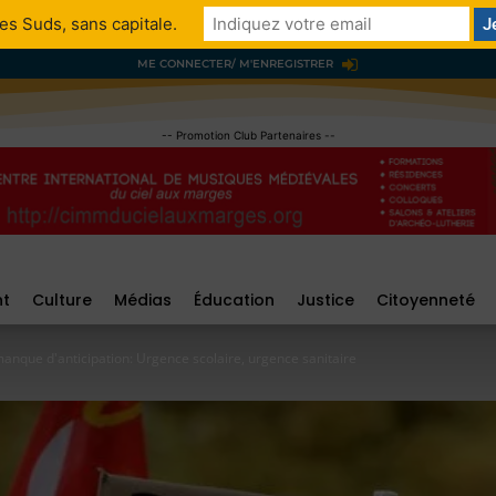
es Suds, sans capitale.
ME CONNECTER/ M'ENREGISTRER
-- Promotion Club Partenaires --
nt
Culture
Médias
Éducation
Justice
Citoyenneté
anque d'anticipation: Urgence scolaire, urgence sanitaire