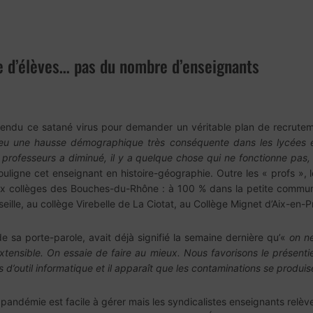
 d’élèves… pas du nombre d’enseignants
tendu ce satané virus pour demander un véritable plan de recruteme
 eu une hausse démographique très conséquente dans les lycées et
rofesseurs a diminué, il y a quelque chose qui ne fonctionne pas, c’
ouligne cet enseignant en histoire-géographie. Outre les « profs », l
ux collèges des Bouches-du-Rhône : à 100 % dans la petite commu
eille, au collège Virebelle de La Ciotat, au Collège Mignet d’Aix-en
de sa porte-parole, avait déjà signifié la semaine dernière qu’«
on ne
tensible. On essaie de faire au mieux. Nous favorisons le présentie
d’outil informatique et il apparaît que les contaminations se produisen
ndémie est facile à gérer mais les syndicalistes enseignants relève