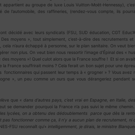
 appartient au groupe de luxe Louis Vuitton-Moët-Hennessy), c’est
ié de l’automobile, des raffineries, (rendez-vous compte, ils pourra
 ont décidé avec leurs syndicats (FSU, SUD éducation, CGT Educ’A
Des moyens », tout simplement, c’est-à-dire des recrutements et l
, cela n’aura échappé à personne, sur le plan sanitaire. On veut bien
érer non plus. On veut bien nous ressortir l’image d’Épinal des « hus
« des moyens »! Quel culot alors que la France souffre ! Et si on avai
 la France souffrirait moins ? Cela ferait un bon sujet pour une épreu
tus fonctionnaires qui passent leur temps à « grogner » ? Vous avez
grogne », un peu comme un ours que vous dérangeriez pendant so
elève que «
dans d’autres pays, c’est vrai en Espagne, en Italie, de
eut se demander pourquoi la France n’a pas suivi le même chemin. 
es lycées, on a obtenu des dédoublements parce que dès la rentrée
 pas fonctionner comme ça, il n’y a aucun plan de recrutement, ni 
 SNES-FSU reconnaît qu’«
intelligemment, je dirais, le ministre Blanquer