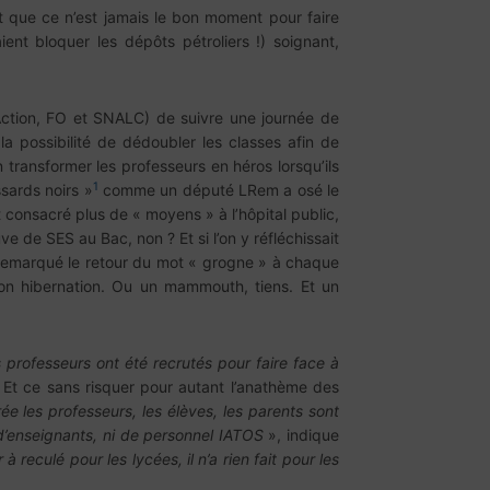
 que ce n’est jamais le bon moment pour faire
ient bloquer les dépôts pétroliers !) soignant,
ction, FO et SNALC) de suivre une journée de
a possibilité de dédoubler les classes afin de
 transformer les professeurs en héros lorsqu’ils
1
sards noirs »
comme un député LRem a osé le
t consacré plus de « moyens » à l’hôpital public,
ve de SES au Bac, non ? Et si l’on y réfléchissait
 remarqué le retour du mot « grogne » à chaque
n hibernation. Ou un mammouth, tiens. Et un
s professeurs ont été recrutés pour faire face à
Et ce sans risquer pour autant l’anathème des
 les professeurs, les élèves, les parents sont
d’enseignants, ni de personnel IATOS
», indique
 à reculé pour les lycées, il n’a rien fait pour les