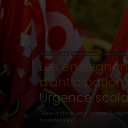
Éducation
Social
Mouvement social
Régions
Syndica
Les enseignan
d'anticipation:
Urgence scolai
"Dans d'autres pays comme l'Espagne et
exceptionnelle"