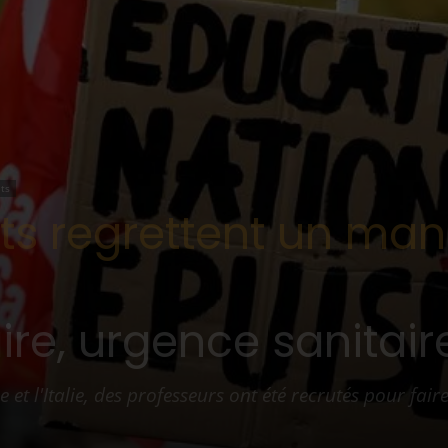
ts
ts regrettent un ma
re, urgence sanitair
 l'Italie, des professeurs ont été recrutés pour faire 