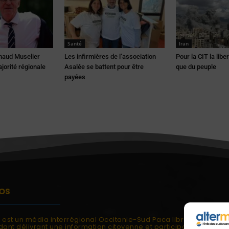
Santé
Iran
naud Muselier
Les infirmières de l’association
Pour la CIT la libe
ajorité régionale
Asalée se battent pour être
que du peuple
payées
OS
i est un média interrégional Occitanie-Sud Paca libre et
ant délivrant une information citoyenne et participative.