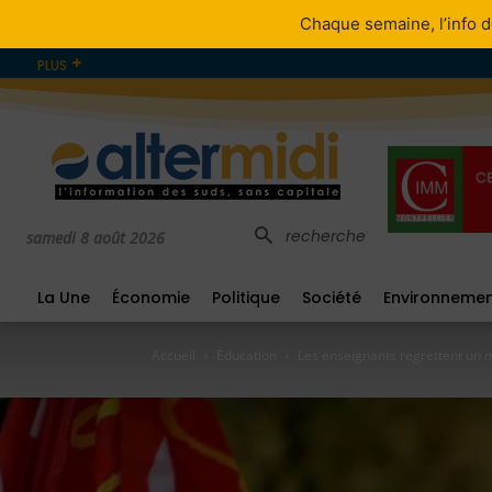
Chaque semaine, l’info d
PLUS
recherche
samedi 8 août 2026
La Une
Économie
Politique
Société
Environneme
Accueil
Éducation
Les enseignants regrettent un m