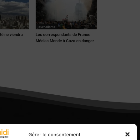
Journalisme
rté ne viendra
Les correspondants de France
Médias Monde à Gaza en danger
Gérer le consentement