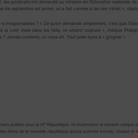
 les syndicats ont demandé au ministre de l’Éducation nationale de p
is de septembre est arrivé, on a fait comme si de rien n’était
», dépl
e-s irresponsables ? «
Ce qu’on demande simplement, c’est que l’Éduca
s la com’ mais dans les faits, on attend toujours
», indique Phili
s ? Jamais contents, on vous dit. Tout juste bons à « grogner ».
M
rs publics sous la IIIᵉ République. Ils incarnaient la mission civique d’i
des élites de la nouvelle république qu’une autorité morale, civique et i