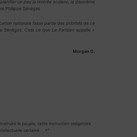
lanifier un peu la rentrée scolaire, la deuxième
ore Philippe Sénégas
tion nationale fasse partie des priorités de ce
ppe Sénégas. C’est ce que
Le Parisien
appelle «
organ G.
nstruire le peuple, cette instruction obligatoire
ntellectuelle certaine.