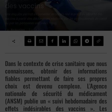
des vaccins
Une enquête permet de surveiller en temps réel le profil de sécurité des
vaccins à partir des déclarations réalisées par les professionnels de santé
ou par les personnes vaccinées.
Par
Redaction
-
5 août 2021
Dans le contexte de crise sanitaire que nous
connaissons, obtenir des informations
fiables permettant de faire ses propres
choix est devenu complexe. L’Agence
nationale de sécurité du médicament
(ANSM) publie un « suivi hebdomadaire des
effets indésirables des vaccins ». Les