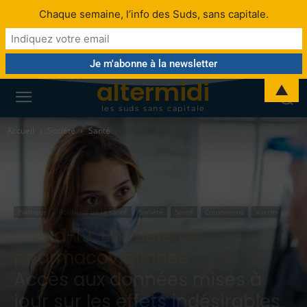
Chaque semaine, l’info des Suds, sans capitale.
altermidi
▲
les suds sans capitale
Accueil
Société
Santé
Politique
Politique de la santé
Société
Santé
Coronavirus
Vaccin
Covid-19. Enquête de
pharmacovigilance :
Accès aux données mises à
jour sur les effets indésirables